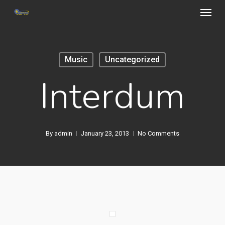
Menu
Skip
to
main
content
Music
Uncategorized
Interdum
By
admin
January 23, 2013
No Comments